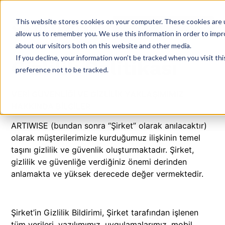
This website stores cookies on your computer. These cookies are u
allow us to remember you. We use this information in order to imp
about our visitors both on this website and other media.
If you decline, your information won’t be tracked when you visit th
Gizlilik Politikası
preference not to be tracked.
VERİ GÜVENLİĞİ VE GİZLİLİK YAKLAŞIMIMIZ
HAKKINDA BİLGİLER
ARTIWISE (bundan sonra “Şirket” olarak anılacaktır)
olarak müşterilerimizle kurduğumuz ilişkinin temel
taşını gizlilik ve güvenlik oluşturmaktadır. Şirket,
gizlilik ve güvenliğe verdiğiniz önemi derinden
anlamakta ve yüksek derecede değer vermektedir.
Şirket’in Gizlilik Bildirimi, Şirket tarafından işlenen
tüm verileri, yazılımımız, uygulamalarımız, mobil