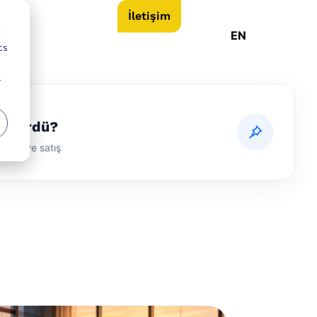
İletişim
d
EN
cs
r
nüştürdü?
PS'i ve satış