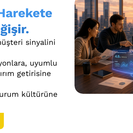
Harekete
işir.
üşteri sinyalini
iyonlara, uyumlu
tırım getirisine
kurum kültürüne