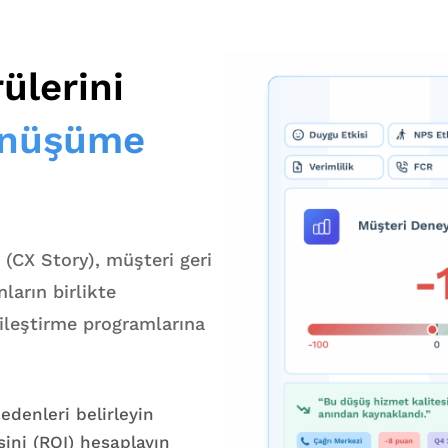
ülerini
önüşüme
 (CX Story), müşteri geri
ların birlikte
yileştirme programlarına
edenleri belirleyin
isini (ROI) hesaplayın