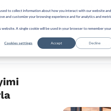
iler
Roller
Biz Kimiz?
CX Hub
sed to collect information about how you interact with our website an
rove and customize your browsing experience and for analytics and metri
is website. A single cookie will be used in your browser to remember you
Cookies settings
Accept
Decline
terinin Sesini Nasıl Ölçülebilir Aksiyona Dö
allardan bütünsel müşteri deneyimi yönetimine geçerek memnuniyeti, N
yimi
la