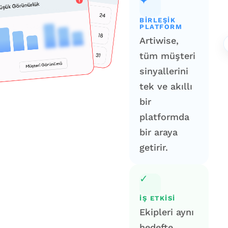
✦
BIRLEŞIK
PLATFORM
Artiwise,
tüm müşteri
sinyallerini
tek ve akıllı
bir
platformda
bir araya
getirir.
✓
İŞ ETKISI
Ekipleri aynı
hedefte