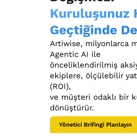
Kuruluşunuz 
Geçtiğinde Değ
Artiwise, milyonlarca m
Agentic AI ile
önceliklendirilmiş aks
ekiplere, ölçülebilir ya
(ROI),
ve müşteri odaklı bir 
dönüştürür.
Yönetici Brifingi Planlayın