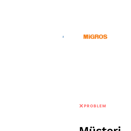
✕
PROBLEM
Müşteri