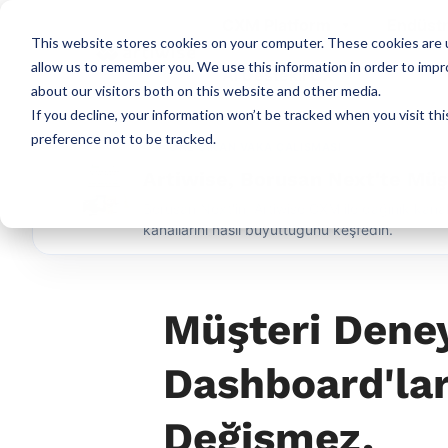
CXM Platform
Endüstr
This website stores cookies on your computer. These cookies are u
allow us to remember you. We use this information in order to imp
AI Destekli CX
about our visitors both on this website and other media.
If you decline, your information won’t be tracked when you visit th
preference not to be tracked.
★ ÖNE ÇIKAN VAKA ÇALIŞMASI
Artiwise, Borusan Next'te Müş
Borusan Next'in, Artiwise CXM ile dağınık kan
kanallarını nasıl büyüttüğünü keşfedin.
Müşteri Dene
Dashboard'lar
Değişmez.