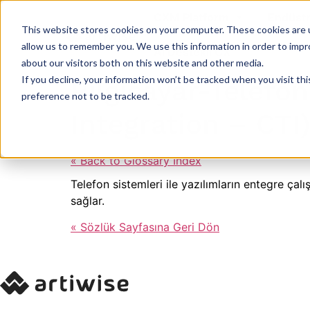
CXM Platform
Endüstr
This website stores cookies on your computer. These cookies are u
allow us to remember you. We use this information in order to imp
AI Destekli CX
about our visitors both on this website and other media.
If you decline, your information won’t be tracked when you visit th
Bilgisayar-Telef
preference not to be tracked.
Integration – CTI)
« Back to Glossary Index
Telefon sistemleri ile yazılımların entegre çalı
sağlar.
« Sözlük Sayfasına Geri Dön