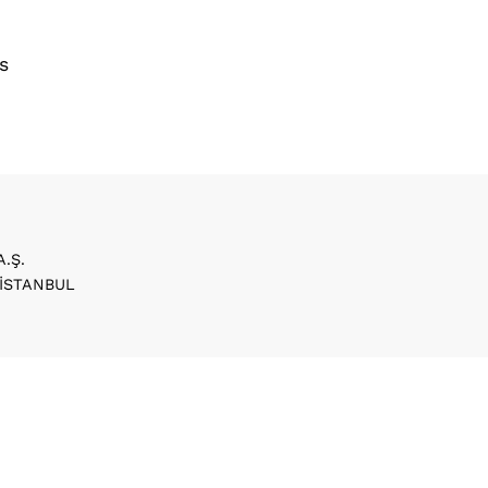
s
A.Ş.
/ İSTANBUL