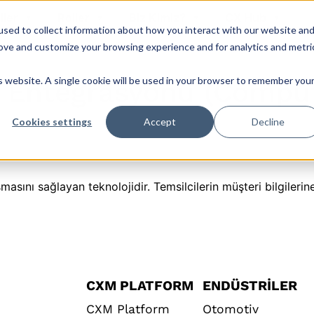
iler
Roller
Biz Kimiz?
CX Hub
sed to collect information about how you interact with our website an
rove and customize your browsing experience and for analytics and metri
is website. A single cookie will be used in your browser to remember you
on Entegrasyonu (Compu
Cookies settings
Accept
Decline
şmasını sağlayan teknolojidir. Temsilcilerin müşteri bilgileri
CXM PLATFORM
ENDÜSTRILER
CXM Platform
Otomotiv