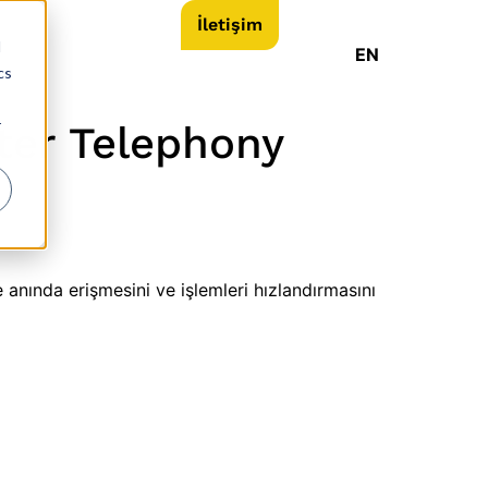
İletişim
d
EN
cs
r
ter Telephony
ne anında erişmesini ve işlemleri hızlandırmasını