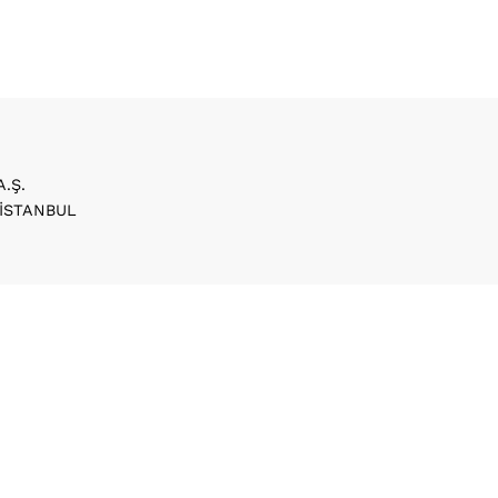
A.Ş.
/ İSTANBUL