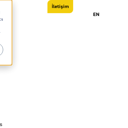
İletişim
d
EN
cs
r
s