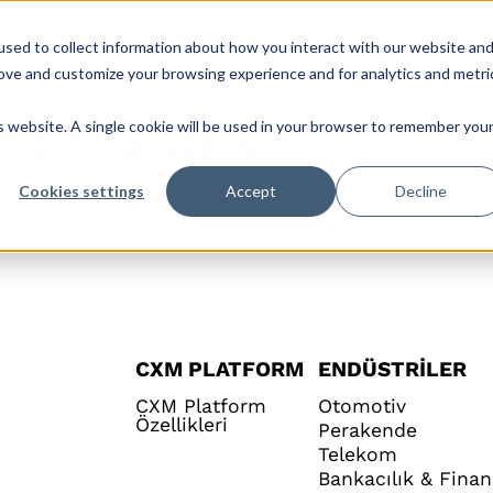
iler
Roller
Biz Kimiz?
CX Hub
sed to collect information about how you interact with our website an
rove and customize your browsing experience and for analytics and metri
is website. A single cookie will be used in your browser to remember you
ext Analytics)
Cookies settings
Accept
Decline
erini anlamlı içgörülere dönüştüren analiz teknolojisidir.
CXM PLATFORM
ENDÜSTRILER
CXM Platform
Otomotiv
Özellikleri
Perakende
Telekom
Bankacılık & Finan