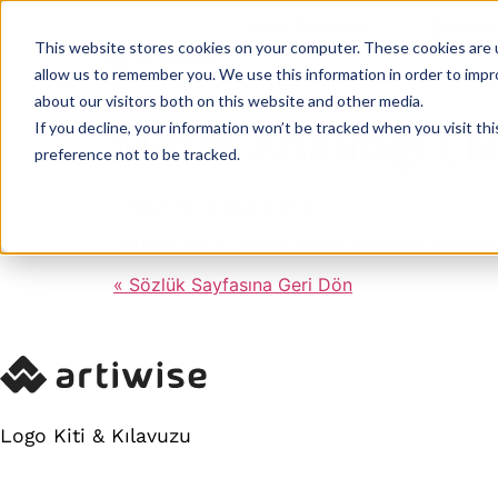
CXM Platform
Endüstr
This website stores cookies on your computer. These cookies are u
allow us to remember you. We use this information in order to imp
AI Destekli CX
about our visitors both on this website and other media.
If you decline, your information won’t be tracked when you visit th
Metin Analitiği (T
preference not to be tracked.
« Back to Glossary Index
Serbest metin şeklindeki müşteri geri bildiriml
« Sözlük Sayfasına Geri Dön
Logo Kiti & Kılavuzu