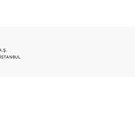
A.Ş.
/ İSTANBUL