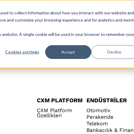
iler
Roller
Biz Kimiz?
CX Hub
sed to collect information about how you interact with our website an
rove and customize your browsing experience and for analytics and metri
is website. A single cookie will be used in your browser to remember you
etimi (Customer Case
Cookies settings
Accept
Decline
enmesini sağlayan sistematik yaklaşımdır. Süreklilik ve hesap
CXM PLATFORM
ENDÜSTRILER
CXM Platform
Otomotiv
Özellikleri
Perakende
Telekom
Bankacılık & Finan