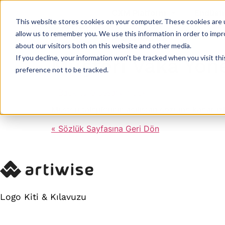
CXM Platform
Endüstr
This website stores cookies on your computer. These cookies are u
allow us to remember you. We use this information in order to imp
AI Destekli CX
about our visitors both on this website and other media.
If you decline, your information won’t be tracked when you visit th
Müşteri Vaka Yön
preference not to be tracked.
« Back to Glossary Index
Müşteri taleplerinin açılıştan çözüme kadar izl
« Sözlük Sayfasına Geri Dön
Logo Kiti & Kılavuzu